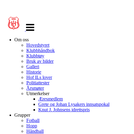
Veksle
navigasjon
Om oss
Hovedstyret
Klubbhåndbok
Klubbtøy
Bruk av bilder
Galleri
Historie
Hof ILs lover
Politiattester
Årsmøter
Utmerkelser
Æresmedlem
Grete og Johan Lysakers innsatspokal
Knut J. Johnsens idrettspris
Grupper
Fotball
Hopp
Håndball