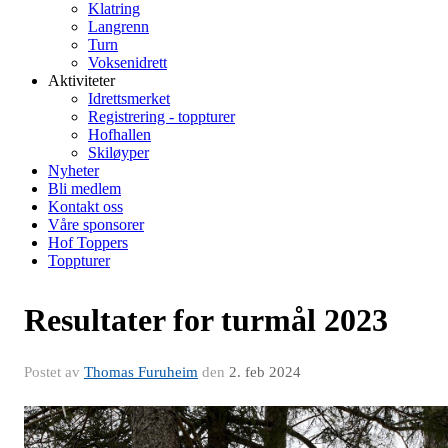
Klatring
Langrenn
Turn
Voksenidrett
Aktiviteter
Idrettsmerket
Registrering - toppturer
Hofhallen
Skiløyper
Nyheter
Bli medlem
Kontakt oss
Våre sponsorer
Hof Toppers
Toppturer
Resultater for turmål 2023
Postet av
Thomas Furuheim
den
2. feb 2024