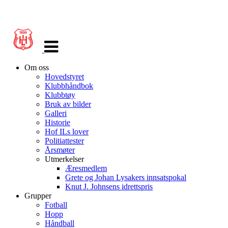
Veksle
navigasjon
Om oss
Hovedstyret
Klubbhåndbok
Klubbtøy
Bruk av bilder
Galleri
Historie
Hof ILs lover
Politiattester
Årsmøter
Utmerkelser
Æresmedlem
Grete og Johan Lysakers innsatspokal
Knut J. Johnsens idrettspris
Grupper
Fotball
Hopp
Håndball