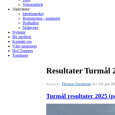
Voksenidrett
Aktiviteter
Idrettsmerket
Registrering - toppturer
Hofhallen
Skiløyper
Nyheter
Bli medlem
Kontakt oss
Våre sponsorer
Hof Toppers
Toppturer
Resultater Turmål 
Postet av
Thomas Furuheim
den
23. jan 2
Turmål resultater 2025 (p