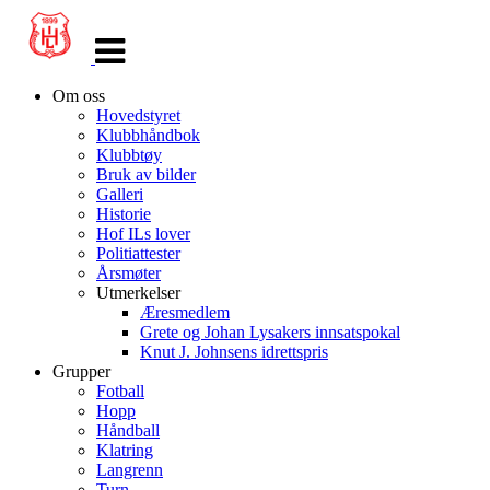
Veksle
navigasjon
Om oss
Hovedstyret
Klubbhåndbok
Klubbtøy
Bruk av bilder
Galleri
Historie
Hof ILs lover
Politiattester
Årsmøter
Utmerkelser
Æresmedlem
Grete og Johan Lysakers innsatspokal
Knut J. Johnsens idrettspris
Grupper
Fotball
Hopp
Håndball
Klatring
Langrenn
Turn