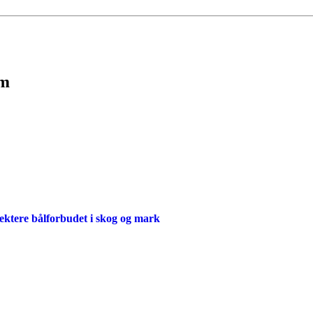
im
ektere bålforbudet i skog og mark