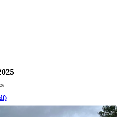
2025
026
df)