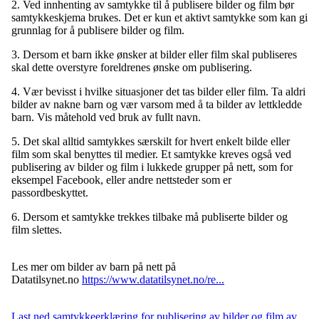
2. Ved innhenting av samtykke til å publisere bilder og film bør
samtykkeskjema brukes. Det er kun et aktivt samtykke som kan gi
grunnlag for å publisere bilder og film.
3. Dersom et barn ikke ønsker at bilder eller film skal publiseres
skal dette overstyre foreldrenes ønske om publisering.
4. Vær bevisst i hvilke situasjoner det tas bilder eller film. Ta aldri
bilder av nakne barn og vær varsom med å ta bilder av lettkledde
barn. Vis måtehold ved bruk av fullt navn.
5. Det skal alltid samtykkes særskilt for hvert enkelt bilde eller
film som skal benyttes til medier. Et samtykke kreves også ved
publisering av bilder og film i lukkede grupper på nett, som for
eksempel Facebook, eller andre nettsteder som er
passordbeskyttet.
6. Dersom et samtykke trekkes tilbake må publiserte bilder og
film slettes.
Les mer om bilder av barn på nett på
Datatilsynet.no
https://www.datatilsynet.no/re...
Last ned samtykkeerklæring for publisering av bilder og film av