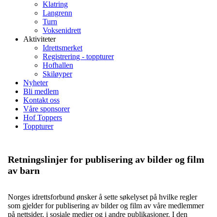
Klatring
Langrenn
Turn
Voksenidrett
Aktiviteter
Idrettsmerket
Registrering - toppturer
Hofhallen
Skiløyper
Nyheter
Bli medlem
Kontakt oss
Våre sponsorer
Hof Toppers
Toppturer
Retningslinjer for publisering av bilder og film
av barn
Norges idrettsforbund ønsker å sette søkelyset på hvilke regler
som gjelder for publisering av bilder og film av våre medlemmer
på nettsider, i sosiale medier og i andre publikasjoner. I den