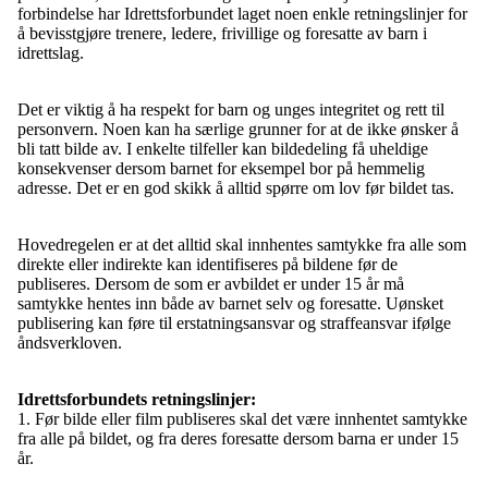
forbindelse har Idrettsforbundet laget noen enkle retningslinjer for
å bevisstgjøre trenere, ledere, frivillige og foresatte av barn i
idrettslag.
Det er viktig å ha respekt for barn og unges integritet og rett til
personvern. Noen kan ha særlige grunner for at de ikke ønsker å
bli tatt bilde av. I enkelte tilfeller kan bildedeling få uheldige
konsekvenser dersom barnet for eksempel bor på hemmelig
adresse. Det er en god skikk å alltid spørre om lov før bildet tas.
Hovedregelen er at det alltid skal innhentes samtykke fra alle som
direkte eller indirekte kan identifiseres på bildene før de
publiseres. Dersom de som er avbildet er under 15 år må
samtykke hentes inn både av barnet selv og foresatte. Uønsket
publisering kan føre til erstatningsansvar og straffeansvar ifølge
åndsverkloven.
Idrettsforbundets retningslinjer:
1. Før bilde eller film publiseres skal det være innhentet samtykke
fra alle på bildet, og fra deres foresatte dersom barna er under 15
år.