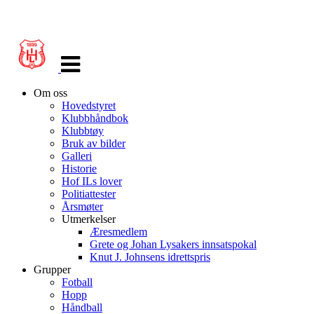
Veksle
navigasjon
Om oss
Hovedstyret
Klubbhåndbok
Klubbtøy
Bruk av bilder
Galleri
Historie
Hof ILs lover
Politiattester
Årsmøter
Utmerkelser
Æresmedlem
Grete og Johan Lysakers innsatspokal
Knut J. Johnsens idrettspris
Grupper
Fotball
Hopp
Håndball