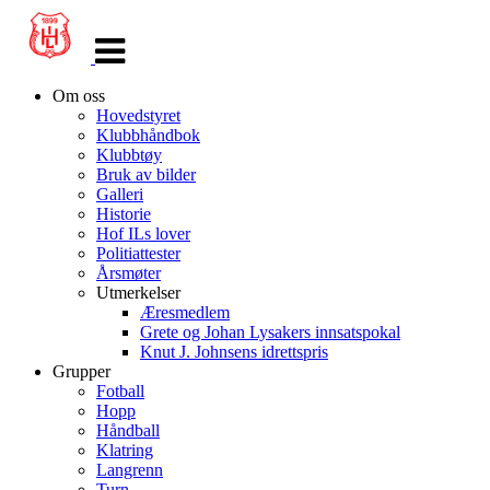
Veksle
navigasjon
Om oss
Hovedstyret
Klubbhåndbok
Klubbtøy
Bruk av bilder
Galleri
Historie
Hof ILs lover
Politiattester
Årsmøter
Utmerkelser
Æresmedlem
Grete og Johan Lysakers innsatspokal
Knut J. Johnsens idrettspris
Grupper
Fotball
Hopp
Håndball
Klatring
Langrenn
Turn