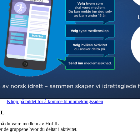
Klipp på bildet for å komme til innmeldingssiden
IL
ag må du være medlem av Hof IL.
er de gruppene hvor du deltar i aktivitet.