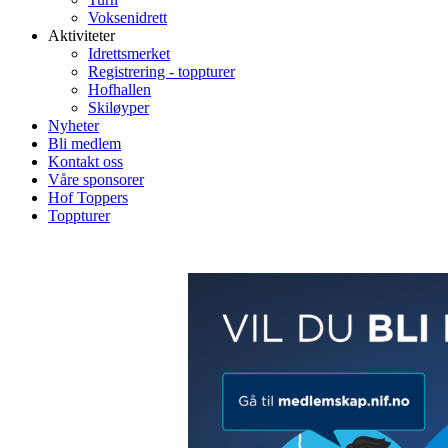
Voksenidrett
Aktiviteter
Idrettsmerket
Registrering - toppturer
Hofhallen
Skiløyper
Nyheter
Bli medlem
Kontakt oss
Våre sponsorer
Hof Toppers
Toppturer