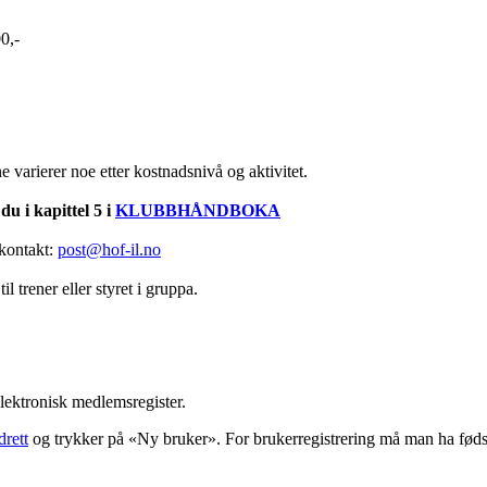
0,-
e varierer noe etter kostnadsnivå og aktivitet.
du i kapittel 5 i
KLUBBHÅNDBOKA
kontakt:
post@hof-il.no
l trener eller styret i gruppa.
ektronisk medlemsregister.
rett
og trykker på «Ny bruker». For brukerregistrering må man ha føds