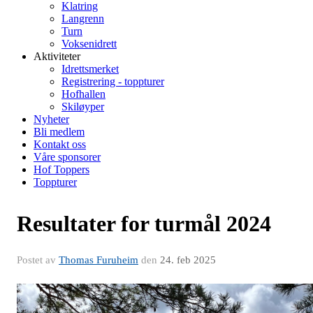
Klatring
Langrenn
Turn
Voksenidrett
Aktiviteter
Idrettsmerket
Registrering - toppturer
Hofhallen
Skiløyper
Nyheter
Bli medlem
Kontakt oss
Våre sponsorer
Hof Toppers
Toppturer
Resultater for turmål 2024
Postet av
Thomas Furuheim
den
24. feb 2025