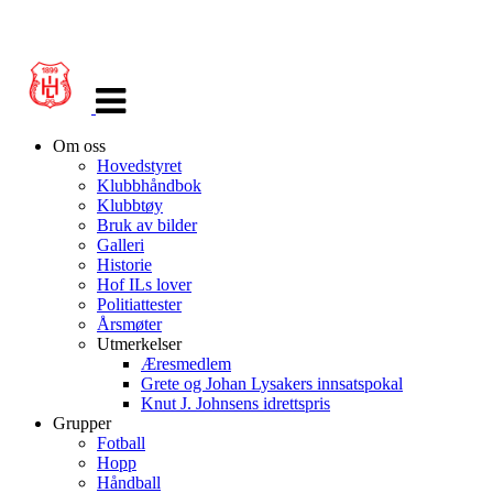
Veksle
navigasjon
Om oss
Hovedstyret
Klubbhåndbok
Klubbtøy
Bruk av bilder
Galleri
Historie
Hof ILs lover
Politiattester
Årsmøter
Utmerkelser
Æresmedlem
Grete og Johan Lysakers innsatspokal
Knut J. Johnsens idrettspris
Grupper
Fotball
Hopp
Håndball