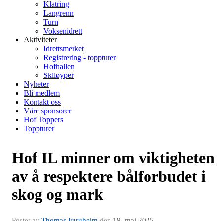
Klatring
Langrenn
Turn
Voksenidrett
Aktiviteter
Idrettsmerket
Registrering - toppturer
Hofhallen
Skiløyper
Nyheter
Bli medlem
Kontakt oss
Våre sponsorer
Hof Toppers
Toppturer
Hof IL minner om viktigheten
av å respektere bålforbudet i
skog og mark
Postet av
Thomas Furuheim
den
19. mai 2025