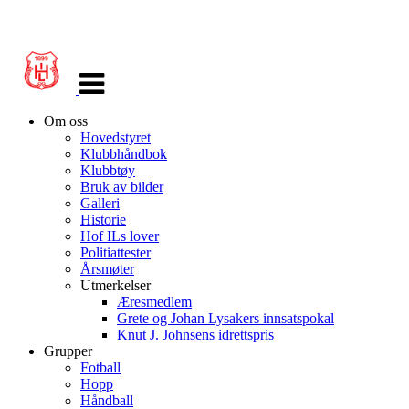
Veksle
navigasjon
Om oss
Hovedstyret
Klubbhåndbok
Klubbtøy
Bruk av bilder
Galleri
Historie
Hof ILs lover
Politiattester
Årsmøter
Utmerkelser
Æresmedlem
Grete og Johan Lysakers innsatspokal
Knut J. Johnsens idrettspris
Grupper
Fotball
Hopp
Håndball