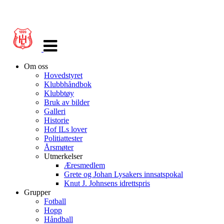
Veksle
navigasjon
Om oss
Hovedstyret
Klubbhåndbok
Klubbtøy
Bruk av bilder
Galleri
Historie
Hof ILs lover
Politiattester
Årsmøter
Utmerkelser
Æresmedlem
Grete og Johan Lysakers innsatspokal
Knut J. Johnsens idrettspris
Grupper
Fotball
Hopp
Håndball