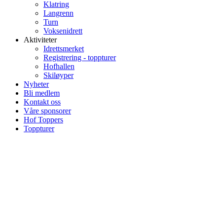
Klatring
Langrenn
Turn
Voksenidrett
Aktiviteter
Idrettsmerket
Registrering - toppturer
Hofhallen
Skiløyper
Nyheter
Bli medlem
Kontakt oss
Våre sponsorer
Hof Toppers
Toppturer