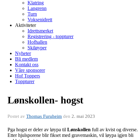
Klatring
Langrenn
Turn
Voksenidrett
Aktiviteter
Idrettsmerket
Registrering - toppturer
Hofhallen
Skiløyper
Nyheter
Bli medlem
Kontakt oss
Våre sponsorer
Hof Toppers
Toppturer
Lønskollen- hogst
Postet av
Thomas Furuheim
den
2. mai 2023
Pga hogst er deler av løypa til
Lønskollen
full av kvist og diverse.
Etter hjulsporene blir fikset med gravemaskin, vil løypa igjen bli