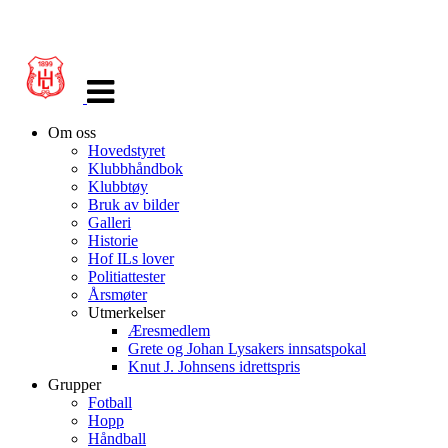
Veksle
navigasjon
Om oss
Hovedstyret
Klubbhåndbok
Klubbtøy
Bruk av bilder
Galleri
Historie
Hof ILs lover
Politiattester
Årsmøter
Utmerkelser
Æresmedlem
Grete og Johan Lysakers innsatspokal
Knut J. Johnsens idrettspris
Grupper
Fotball
Hopp
Håndball