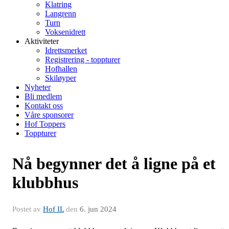
Klatring
Langrenn
Turn
Voksenidrett
Aktiviteter
Idrettsmerket
Registrering - toppturer
Hofhallen
Skiløyper
Nyheter
Bli medlem
Kontakt oss
Våre sponsorer
Hof Toppers
Toppturer
Nå begynner det å ligne på et
klubbhus
Postet av
Hof IL
den
6. jun 2024