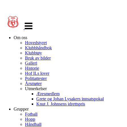
Veksle
navigasjon
Om oss
Hovedstyret
Klubbhåndbok
Klubbtøy
Bruk av bilder
Galleri
Historie
Hof ILs lover
Politiattester
Årsmøter
Utmerkelser
Æresmedlem
Grete og Johan Lysakers innsatspokal
Knut J. Johnsens idrettspris
Grupper
Fotball
Hopp
Håndball