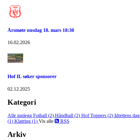
Årsmøte onsdag 18. mars 18:30
16.02.2026
Hof IL søker sponsorer
02.12.2025
Kategori
Alle innlegg
Fotball (2)
Håndball (2)
Hof Toppers (2)
Idrettens dag
(1)
Klatring (1)
Vis alle
RSS
Arkiv