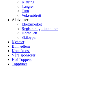
Klatring
Langrenn
Turn
Voksenidrett
Aktiviteter
Idrettsmerket
Registrering - toppturer
Hofhallen
Skiløyper
Nyheter
Bli medlem
Kontakt oss
Våre sponsorer
Hof Toppers
Toppturer