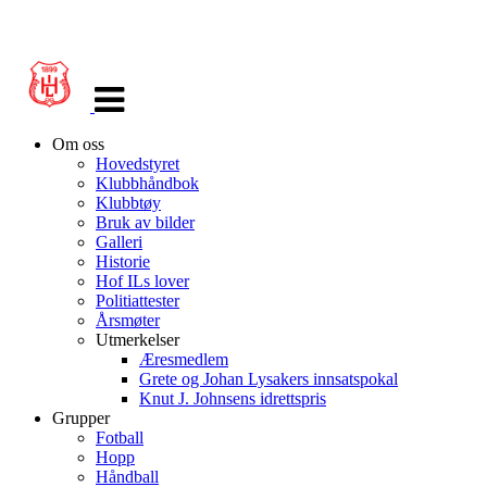
Veksle
navigasjon
Om oss
Hovedstyret
Klubbhåndbok
Klubbtøy
Bruk av bilder
Galleri
Historie
Hof ILs lover
Politiattester
Årsmøter
Utmerkelser
Æresmedlem
Grete og Johan Lysakers innsatspokal
Knut J. Johnsens idrettspris
Grupper
Fotball
Hopp
Håndball