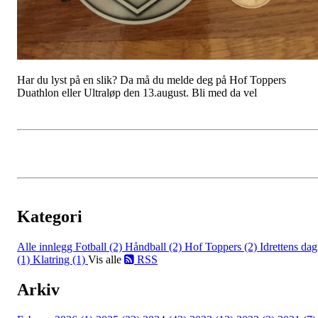
Har du lyst på en slik? Da må du melde deg på Hof Toppers
Duathlon eller Ultraløp den 13.august. Bli med da vel
Kategori
Alle innlegg
Fotball (2)
Håndball (2)
Hof Toppers (2)
Idrettens dag
(1)
Klatring (1)
Vis alle
RSS
Arkiv