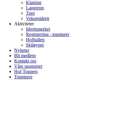
Klatring
Langrenn
Turn
Voksenidrett
Aktiviteter
Idrettsmerket
Registrering - toppturer
Hofhallen
Skiløyper
Nyheter
Bli medlem
Kontakt oss
Våre sponsorer
Hof Toppers
Toppturer