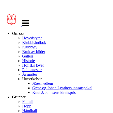
Veksle
navigasjon
Om oss
Hovedstyret
Klubbhåndbok
Klubbtøy
Bruk av bilder
Galleri
Historie
Hof ILs lover
Politiattester
Årsmøter
Utmerkelser
Æresmedlem
Grete og Johan Lysakers innsatspokal
Knut J. Johnsens idrettspris
Grupper
Fotball
Hopp
Håndball