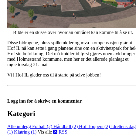
Bilde er en skisse over hvordan området kan komme til å se ut.
Disse bidragene, pluss spillemidler og mva. kompensasjon gjør at
Hof IL nå kan sette i gang planene sine om en aktivitetspark for hel
Hof sin befolkning. Det må imidlertid først gjøres noen avklaringer
med Holmestrand kommune, men her er det allerede planlagt et
møte torsdag 21. mai.
Vi i Hof IL gleder oss til å starte på selve jobben!
Logg inn for å skrive en kommentar.
Kategori
Alle innlegg
Fotball (2)
Håndball (2)
Hof Toppers (2)
Idrettens dag
(1)
Klatring (1)
Vis alle
RSS