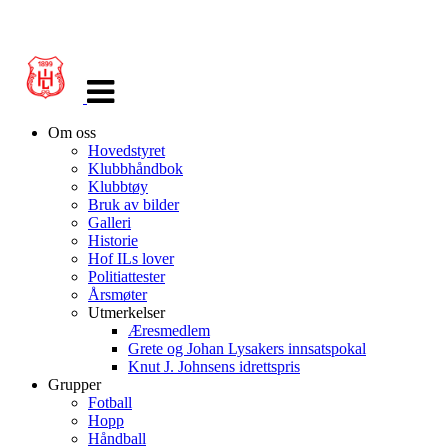
Veksle
navigasjon
Om oss
Hovedstyret
Klubbhåndbok
Klubbtøy
Bruk av bilder
Galleri
Historie
Hof ILs lover
Politiattester
Årsmøter
Utmerkelser
Æresmedlem
Grete og Johan Lysakers innsatspokal
Knut J. Johnsens idrettspris
Grupper
Fotball
Hopp
Håndball