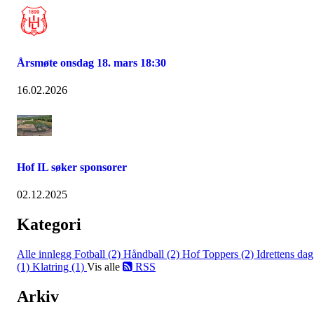
Årsmøte onsdag 18. mars 18:30
16.02.2026
Hof IL søker sponsorer
02.12.2025
Kategori
Alle innlegg
Fotball (2)
Håndball (2)
Hof Toppers (2)
Idrettens dag
(1)
Klatring (1)
Vis alle
RSS
Arkiv