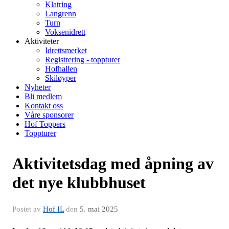
Klatring
Langrenn
Turn
Voksenidrett
Aktiviteter
Idrettsmerket
Registrering - toppturer
Hofhallen
Skiløyper
Nyheter
Bli medlem
Kontakt oss
Våre sponsorer
Hof Toppers
Toppturer
Aktivitetsdag med åpning av
det nye klubbhuset
Postet av
Hof IL
den
5. mai 2025