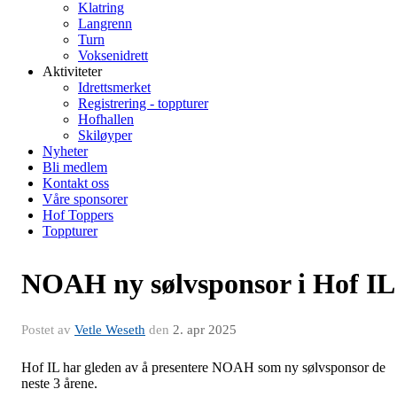
Klatring
Langrenn
Turn
Voksenidrett
Aktiviteter
Idrettsmerket
Registrering - toppturer
Hofhallen
Skiløyper
Nyheter
Bli medlem
Kontakt oss
Våre sponsorer
Hof Toppers
Toppturer
NOAH ny sølvsponsor i Hof IL
Postet av
Vetle Weseth
den
2. apr 2025
Hof IL har gleden av å presentere NOAH som ny sølvsponsor de
neste 3 årene.