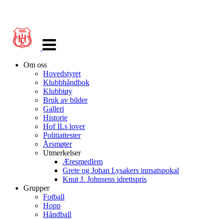
Veksle
navigasjon
Om oss
Hovedstyret
Klubbhåndbok
Klubbtøy
Bruk av bilder
Galleri
Historie
Hof ILs lover
Politiattester
Årsmøter
Utmerkelser
Æresmedlem
Grete og Johan Lysakers innsatspokal
Knut J. Johnsens idrettspris
Grupper
Fotball
Hopp
Håndball