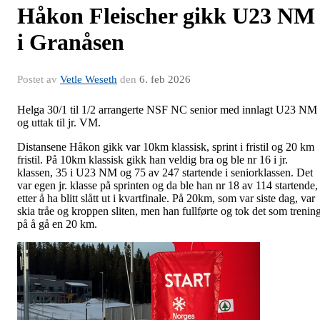
Håkon Fleischer gikk U23 NM
i Granåsen
Postet av
Vetle Weseth
den
6. feb 2026
Helga 30/1 til 1/2 arrangerte NSF NC senior med innlagt U23 NM
og uttak til jr. VM.
Distansene Håkon gikk var 10km klassisk, sprint i fristil og 20 km
fristil. På 10km klassisk gikk han veldig bra og ble nr 16 i jr.
klassen, 35 i U23 NM og 75 av 247 startende i seniorklassen. Det
var egen jr. klasse på sprinten og da ble han nr 18 av 114 startende,
etter å ha blitt slått ut i kvartfinale. På 20km, som var siste dag, var
skia tråe og kroppen sliten, men han fullførte og tok det som trenin
på å gå en 20 km.