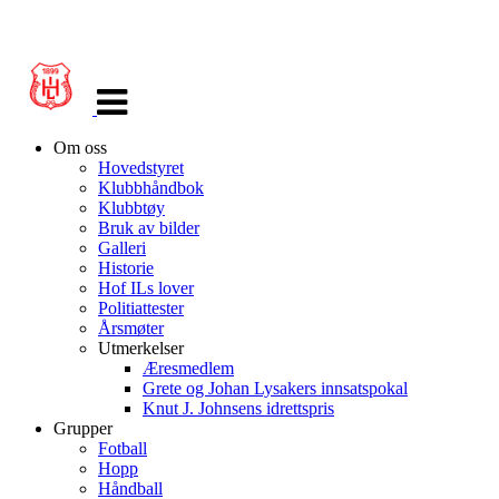
Veksle
navigasjon
Om oss
Hovedstyret
Klubbhåndbok
Klubbtøy
Bruk av bilder
Galleri
Historie
Hof ILs lover
Politiattester
Årsmøter
Utmerkelser
Æresmedlem
Grete og Johan Lysakers innsatspokal
Knut J. Johnsens idrettspris
Grupper
Fotball
Hopp
Håndball