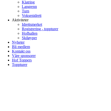
Klatring
Langrenn
Turn
Voksenidrett
Aktiviteter
Idrettsmerket
Registrering - toppturer
Hofhallen
Skiløyper
Nyheter
Bli medlem
Kontakt oss
Våre sponsorer
Hof Toppers
Toppturer