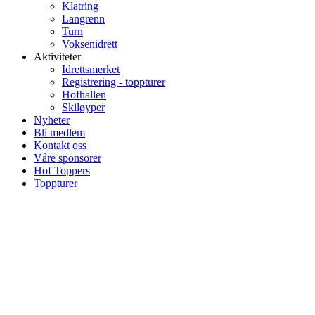
Klatring
Langrenn
Turn
Voksenidrett
Aktiviteter
Idrettsmerket
Registrering - toppturer
Hofhallen
Skiløyper
Nyheter
Bli medlem
Kontakt oss
Våre sponsorer
Hof Toppers
Toppturer