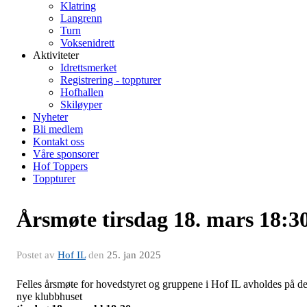
Klatring
Langrenn
Turn
Voksenidrett
Aktiviteter
Idrettsmerket
Registrering - toppturer
Hofhallen
Skiløyper
Nyheter
Bli medlem
Kontakt oss
Våre sponsorer
Hof Toppers
Toppturer
Årsmøte tirsdag 18. mars 18:3
Postet av
Hof IL
den
25. jan 2025
Felles årsmøte for hovedstyret og gruppene i Hof IL avholdes på de
nye klubbhuset