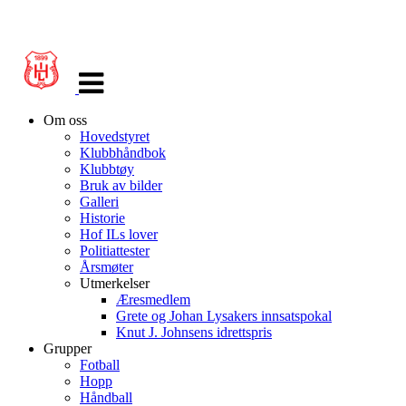
Veksle
navigasjon
Om oss
Hovedstyret
Klubbhåndbok
Klubbtøy
Bruk av bilder
Galleri
Historie
Hof ILs lover
Politiattester
Årsmøter
Utmerkelser
Æresmedlem
Grete og Johan Lysakers innsatspokal
Knut J. Johnsens idrettspris
Grupper
Fotball
Hopp
Håndball