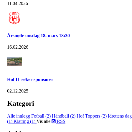
11.04.2026
Årsmøte onsdag 18. mars 18:30
16.02.2026
Hof IL søker sponsorer
02.12.2025
Kategori
Alle innlegg
Fotball (2)
Håndball (2)
Hof Toppers (2)
Idrettens dag
(1)
Klatring (1)
Vis alle
RSS