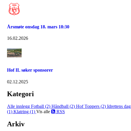
Årsmøte onsdag 18. mars 18:30
16.02.2026
Hof IL søker sponsorer
02.12.2025
Kategori
Alle innlegg
Fotball (2)
Håndball (2)
Hof Toppers (2)
Idrettens dag
(1)
Klatring (1)
Vis alle
RSS
Arkiv