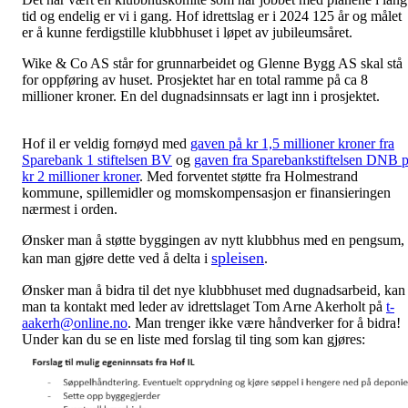
tid og endelig er vi i gang. Hof idrettslag er i 2024 125 år og målet
er å kunne ferdigstille klubbhuset i løpet av jubileumsåret.
Wike & Co AS står for grunnarbeidet og Glenne Bygg AS skal stå
for oppføring av huset. Prosjektet har en total ramme på ca 8
millioner kroner. En del dugnadsinnsats er lagt inn i prosjektet
Hof il er veldig fornøyd med
gaven på kr 1,5 millioner kroner fra
Sparebank 1 stiftelsen BV
og
gaven fra Sparebankstiftelsen DNB 
kr 2 millioner kroner
. Med forventet støtte fra Holmestrand
kommune, spillemidler og momskompensasjon er finansieringen
nærmest i orden.
Ønsker man å støtte byggingen av nytt klubbhus med en pengsum,
spleisen
kan man gjøre dette ved å delta i
.
Ønsker man å bidra til det nye klubbhuset med dugnadsarbeid, kan
man ta kontakt med leder av idrettslaget Tom Arne Akerholt på
t-
aakerh@online.no
. Man trenger ikke være håndverker for å bidra!
Under kan du se en liste med forslag til ting som kan gjøres: