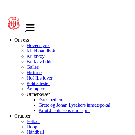
Veksle
navigasjon
Om oss
Hovedstyret
Klubbhåndbok
Klubbtøy
Bruk av bilder
Galleri
Historie
Hof ILs lover
Politiattester
Årsmøter
Utmerkelser
Æresmedlem
Grete og Johan Lysakers innsatspokal
Knut J. Johnsens idrettspris
Grupper
Fotball
Hopp
Håndball