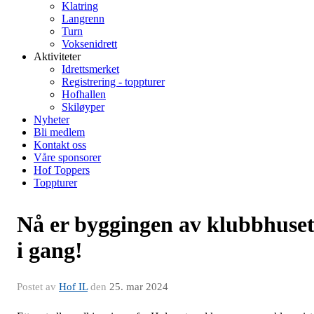
Klatring
Langrenn
Turn
Voksenidrett
Aktiviteter
Idrettsmerket
Registrering - toppturer
Hofhallen
Skiløyper
Nyheter
Bli medlem
Kontakt oss
Våre sponsorer
Hof Toppers
Toppturer
Nå er byggingen av klubbhuse
i gang!
Postet av
Hof IL
den
25. mar 2024