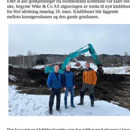
Etter at alle godkjenninger fra Holmestrand kommune var klare sist
uke, begynte Wike & Co AS utgravingen av tomta til nytt klubbhus
for Hof idrettslag mandag 18. mars. Klubbhuset blir liggende
mellom kunstgressbanen og den gamle grusbanen.
Det har vært en klubbhuskomite som har jobbet med planene i lang