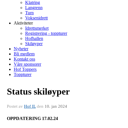
Klatring
Langrenn
Turn
Voksenidrett
Aktiviteter
Idrettsmerket
Registrering - toppturer
Hofhallen
Skiløyper
Nyheter
Bli medlem
Kontakt oss
Våre sponsorer
Hof Toppers
Toppturer
Status skiløyper
Postet av
Hof IL
den
10. jan 2024
OPPDATERING 17.02.24