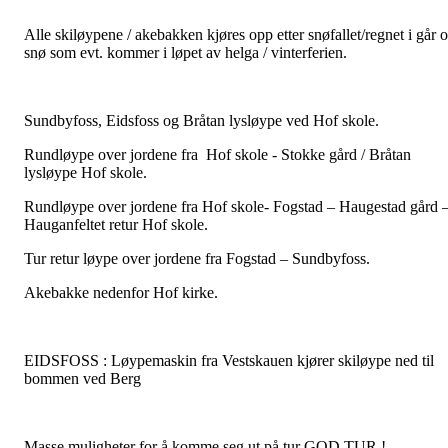
Alle skiløypene / akebakken kjøres opp etter snøfallet/regnet i går 
snø som evt. kommer i løpet av helga / vinterferien.
Sundbyfoss, Eidsfoss og Bråtan lysløype ved Hof skole.
Rundløype over jordene fra Hof skole - Stokke gård / Bråtan
lysløype Hof skole.
Rundløype over jordene fra Hof skole- Fogstad – Haugestad gård 
Hauganfeltet retur Hof skole.
Tur retur løype over jordene fra Fogstad – Sundbyfoss.
Akebakke nedenfor Hof kirke.
EIDSFOSS : Løypemaskin fra Vestskauen kjører skiløype ned til
bommen ved Berg
Masse muligheter for å komme seg ut på tur GOD TUR !