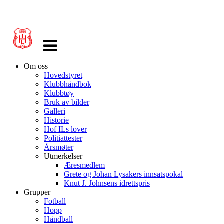
Veksle
navigasjon
Om oss
Hovedstyret
Klubbhåndbok
Klubbtøy
Bruk av bilder
Galleri
Historie
Hof ILs lover
Politiattester
Årsmøter
Utmerkelser
Æresmedlem
Grete og Johan Lysakers innsatspokal
Knut J. Johnsens idrettspris
Grupper
Fotball
Hopp
Håndball