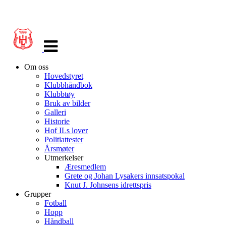
Veksle
navigasjon
Om oss
Hovedstyret
Klubbhåndbok
Klubbtøy
Bruk av bilder
Galleri
Historie
Hof ILs lover
Politiattester
Årsmøter
Utmerkelser
Æresmedlem
Grete og Johan Lysakers innsatspokal
Knut J. Johnsens idrettspris
Grupper
Fotball
Hopp
Håndball