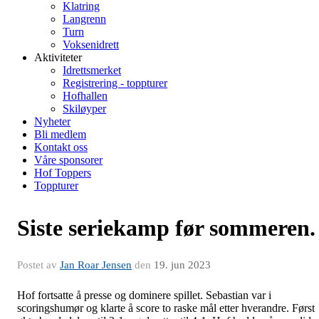
Klatring
Langrenn
Turn
Voksenidrett
Aktiviteter
Idrettsmerket
Registrering - toppturer
Hofhallen
Skiløyper
Nyheter
Bli medlem
Kontakt oss
Våre sponsorer
Hof Toppers
Toppturer
Siste seriekamp før sommeren.
Postet av
Jan Roar Jensen
den
19. jun 2023
Hof fortsatte å presse og dominere spillet. Sebastian var i
scoringshumør og klarte å score to raske mål etter hverandre. Først