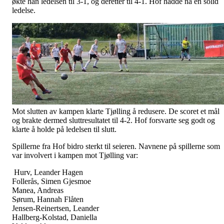
økte han ledelsen til 3-1, og deretter til 4-1. Hof hadde nå en solid
ledelse.
Mot slutten av kampen klarte Tjølling å redusere. De scoret et mål
og brakte dermed sluttresultatet til 4-2. Hof forsvarte seg godt og
klarte å holde på ledelsen til slutt.
Spillerne fra Hof bidro sterkt til seieren. Navnene på spillerne som
var involvert i kampen mot Tjølling var:
Hurv, Leander Hagen
Follerås, Simen Gjesmoe
Manea, Andreas
Sørum, Hannah Flåten
Jensen-Reinertsen, Leander
Hallberg-Kolstad, Daniella