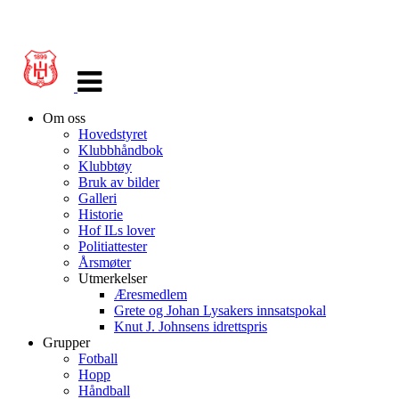
Veksle
navigasjon
Om oss
Hovedstyret
Klubbhåndbok
Klubbtøy
Bruk av bilder
Galleri
Historie
Hof ILs lover
Politiattester
Årsmøter
Utmerkelser
Æresmedlem
Grete og Johan Lysakers innsatspokal
Knut J. Johnsens idrettspris
Grupper
Fotball
Hopp
Håndball