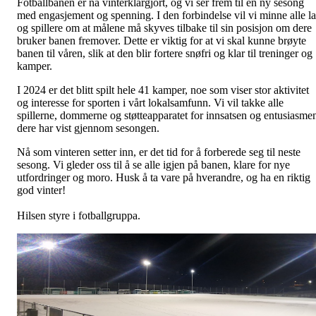
Fotballbanen er nå vinterklargjort, og vi ser frem til en ny sesong
med engasjement og spenning. I den forbindelse vil vi minne alle l
og spillere om at målene må skyves tilbake til sin posisjon om dere
bruker banen fremover. Dette er viktig for at vi skal kunne brøyte
banen til våren, slik at den blir fortere snøfri og klar til treninger og
kamper.
I 2024 er det blitt spilt hele 41 kamper, noe som viser stor aktivitet
og interesse for sporten i vårt lokalsamfunn. Vi vil takke alle
spillerne, dommerne og støtteapparatet for innsatsen og entusiasme
dere har vist gjennom sesongen.
Nå som vinteren setter inn, er det tid for å forberede seg til neste
sesong. Vi gleder oss til å se alle igjen på banen, klare for nye
utfordringer og moro. Husk å ta vare på hverandre, og ha en riktig
god vinter!
Hilsen styre i fotballgruppa.