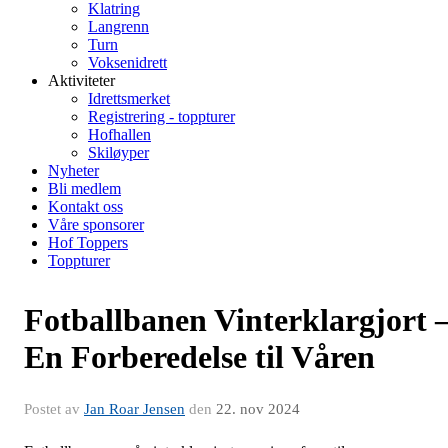
Klatring
Langrenn
Turn
Voksenidrett
Aktiviteter
Idrettsmerket
Registrering - toppturer
Hofhallen
Skiløyper
Nyheter
Bli medlem
Kontakt oss
Våre sponsorer
Hof Toppers
Toppturer
Fotballbanen Vinterklargjort 
En Forberedelse til Våren
Postet av
Jan Roar Jensen
den
22. nov 2024