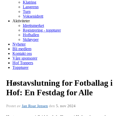
Klatring
Langrenn
Turn
Voksenidrett
Aktiviteter
Idrettsmerket
Registrering - toppturer
Hofhallen
Skiløyper
Nyheter
Bli medlem
Kontakt oss
Våre sponsorer
Hof Toppers
Toppturer
Høstavslutning for Fotballag i
Hof: En Festdag for Alle
Postet av
Jan Roar Jensen
den
5. nov 2024