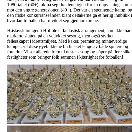
1980-tallet (60+) tok på seg draktene igjen for en oppvisningskamp
mot den yngre generasjonen (40+). Det var en spennende kamp, o
den friske konkurranseånden blant deltakerne ga et herlig innblikk i
hvordan fotballen har utviklet seg gjennom årene.
Høstavslutningen i Hof ble et fantastisk arrangement, som ikke bar
markerte slutten på en vellykket sesong, men også styrket
fellesskapet i idrettsmiljøet. Med kaker, premier og minneverdige
kamper, vil disse øyeblikkene bli husket lenge av både spillere og
foreldre. Vi ser allerede frem til neste sesong og håper på flere slike
festligheter som bringer folk sammen i kjærlighet for fotballen!