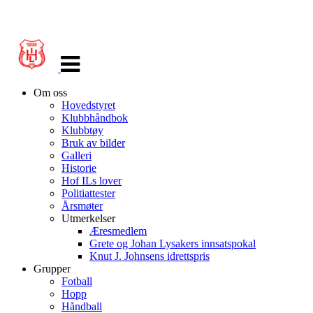
Veksle
navigasjon
Om oss
Hovedstyret
Klubbhåndbok
Klubbtøy
Bruk av bilder
Galleri
Historie
Hof ILs lover
Politiattester
Årsmøter
Utmerkelser
Æresmedlem
Grete og Johan Lysakers innsatspokal
Knut J. Johnsens idrettspris
Grupper
Fotball
Hopp
Håndball