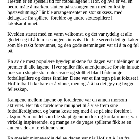
Høsten er en spesiell tid for fotballlagene i Hof, og hva er vel en
bedre måte å markere slutten på sesongen enn med en festlig
høstavslutning? I år ble arrangementet en stor suksess, med
deltagelse fra spillere, foreldre og andre støttespillere i
lokalsamfunnet.
Kvelden startet med en varm velkomst, og det var tydelig at alle
gledet seg til å feire sesongens innsats. Det ble servert deilige kaker
som ble raskt forsvunnet, og den gode stemningen var til å ta og føl
på.
En av de mest populære høydepunktene fra dagen var utdelingen a
premier til alle lagene. Hver spiller fikk anerkjennelse for sin innsat
noe som skapte stor entusiasme og stolthet blant både unge
fotballspillere og deres familier. Dette var et fint tegn på at fokuset i
Hof fotball ikke bare er å vinne, men også å ha det gøy og bygge
fellesskap.
Kampene mellom lagene og foreldrene var en annen morsom
aktivitet. Her fikk foreldrene mulighet til å vise frem sine
fotballferdigheter, og barna koste seg med å se på sine foreldre i
aksjon. Samholdet som ble skapt gjennom lek og konkurranse, var
virkelig inspirerende, og mange av de yngre spillerne fikk se en
annen side av foreldrene sine.
En spesielt minneverdig del av dagen var når Hof sitt A-lag fra