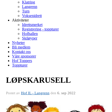
Klatring
Langrenn
Turn
Voksenidrett
Aktiviteter
Idrettsmerket
Registrering - toppturer
Hofhallen
Skiløyper
Nyheter
Bli medlem
Kontakt oss
Våre sponsorer
Hof Toppers
Toppturer
LØPSKARUSELL
Postet av
Hof IL - Langrenn
den
6. sep 2022