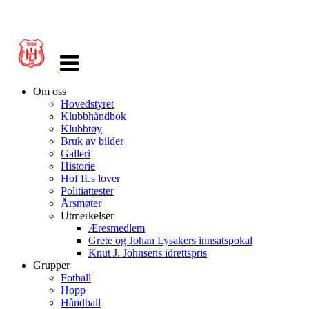
Veksle
navigasjon
Om oss
Hovedstyret
Klubbhåndbok
Klubbtøy
Bruk av bilder
Galleri
Historie
Hof ILs lover
Politiattester
Årsmøter
Utmerkelser
Æresmedlem
Grete og Johan Lysakers innsatspokal
Knut J. Johnsens idrettspris
Grupper
Fotball
Hopp
Håndball