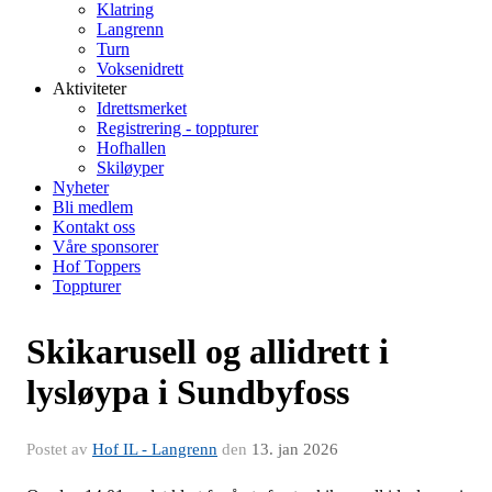
Klatring
Langrenn
Turn
Voksenidrett
Aktiviteter
Idrettsmerket
Registrering - toppturer
Hofhallen
Skiløyper
Nyheter
Bli medlem
Kontakt oss
Våre sponsorer
Hof Toppers
Toppturer
Skikarusell og allidrett i
lysløypa i Sundbyfoss
Postet av
Hof IL - Langrenn
den
13. jan 2026