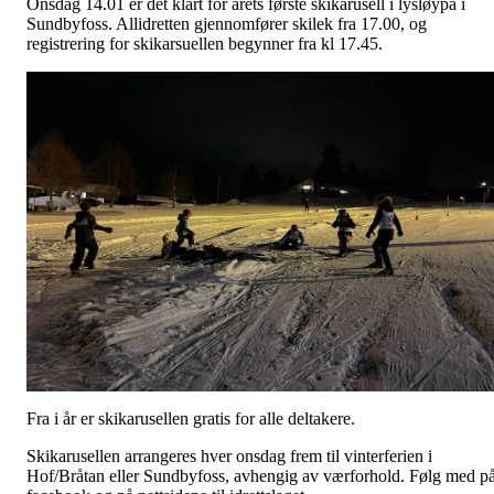
Onsdag 14.01 er det klart for årets første skikarusell i lysløypa i
Sundbyfoss. Allidretten gjennomfører skilek fra 17.00, og
registrering for skikarsuellen begynner fra kl 17.45.
Fra i år er skikarusellen gratis for alle deltakere.
Skikarusellen arrangeres hver onsdag frem til vinterferien i
Hof/Bråtan eller Sundbyfoss, avhengig av værforhold. Følg med p