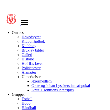
Veksle
navigasjon
Om oss
Hovedstyret
Klubbhåndbok
Klubbtøy
Bruk av bilder
Galleri
Historie
Hof ILs lover
Politiattester
Årsmøter
Utmerkelser
Æresmedlem
Grete og Johan Lysakers innsatspokal
Knut J. Johnsens idrettspris
Grupper
Fotball
Hopp
Håndball