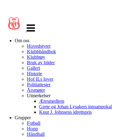
Veksle
navigasjon
Om oss
Hovedstyret
Klubbhåndbok
Klubbtøy
Bruk av bilder
Galleri
Historie
Hof ILs lover
Politiattester
Årsmøter
Utmerkelser
Æresmedlem
Grete og Johan Lysakers innsatspokal
Knut J. Johnsens idrettspris
Grupper
Fotball
Hopp
Håndball