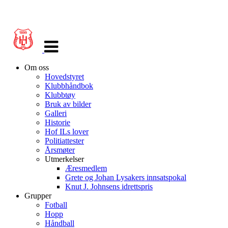
Veksle
navigasjon
Om oss
Hovedstyret
Klubbhåndbok
Klubbtøy
Bruk av bilder
Galleri
Historie
Hof ILs lover
Politiattester
Årsmøter
Utmerkelser
Æresmedlem
Grete og Johan Lysakers innsatspokal
Knut J. Johnsens idrettspris
Grupper
Fotball
Hopp
Håndball