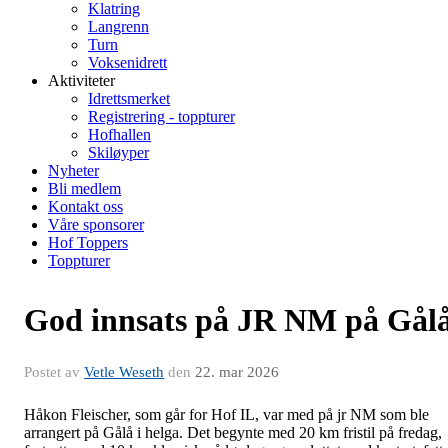
Klatring
Langrenn
Turn
Voksenidrett
Aktiviteter
Idrettsmerket
Registrering - toppturer
Hofhallen
Skiløyper
Nyheter
Bli medlem
Kontakt oss
Våre sponsorer
Hof Toppers
Toppturer
God innsats på JR NM på Gål
Postet av
Vetle Weseth
den
22. mar 2026
Håkon Fleischer, som går for Hof IL, var med på jr NM som ble
arrangert på Gålå i helga. Det begynte med 20 km fristil på fredag,