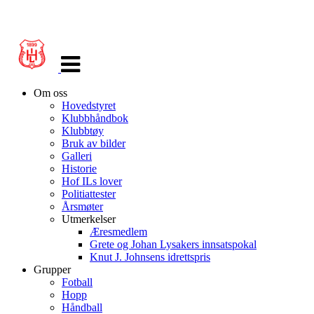
Veksle
navigasjon
Om oss
Hovedstyret
Klubbhåndbok
Klubbtøy
Bruk av bilder
Galleri
Historie
Hof ILs lover
Politiattester
Årsmøter
Utmerkelser
Æresmedlem
Grete og Johan Lysakers innsatspokal
Knut J. Johnsens idrettspris
Grupper
Fotball
Hopp
Håndball