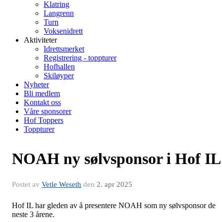
Klatring
Langrenn
Turn
Voksenidrett
Aktiviteter
Idrettsmerket
Registrering - toppturer
Hofhallen
Skiløyper
Nyheter
Bli medlem
Kontakt oss
Våre sponsorer
Hof Toppers
Toppturer
NOAH ny sølvsponsor i Hof IL
Postet av
Vetle Weseth
den
2. apr 2025
Hof IL har gleden av å presentere NOAH som ny sølvsponsor de
neste 3 årene.