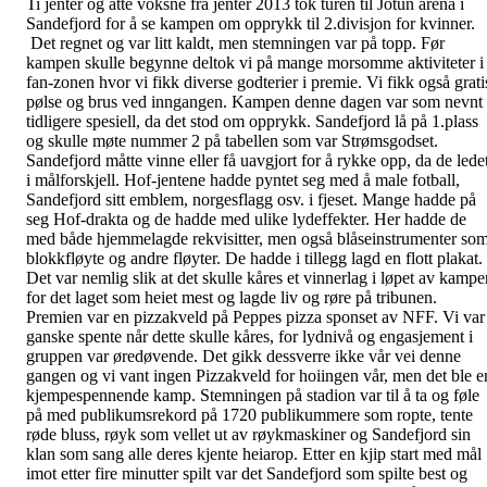
Ti jenter og åtte voksne fra jenter 2013 tok turen til Jotun arena i
Sandefjord for å se kampen om opprykk til 2.divisjon for kvinner.
Det regnet og var litt kaldt, men stemningen var på topp. Før
kampen skulle begynne deltok vi på mange morsomme aktiviteter i
fan-zonen hvor vi fikk diverse godterier i premie. Vi fikk også grati
pølse og brus ved inngangen. Kampen denne dagen var som nevnt
tidligere spesiell, da det stod om opprykk. Sandefjord lå på 1.plass
og skulle møte nummer 2 på tabellen som var Strømsgodset.
Sandefjord måtte vinne eller få uavgjort for å rykke opp, da de lede
i målforskjell. Hof-jentene hadde pyntet seg med å male fotball,
Sandefjord sitt emblem, norgesflagg osv. i fjeset. Mange hadde på
seg Hof-drakta og de hadde med ulike lydeffekter. Her hadde de
med både hjemmelagde rekvisitter, men også blåseinstrumenter so
blokkfløyte og andre fløyter. De hadde i tillegg lagd en flott plakat.
Det var nemlig slik at det skulle kåres et vinnerlag i løpet av kampe
for det laget som heiet mest og lagde liv og røre på tribunen.
Premien var en pizzakveld på Peppes pizza sponset av NFF. Vi var
ganske spente når dette skulle kåres, for lydnivå og engasjement i
gruppen var øredøvende. Det gikk dessverre ikke vår vei denne
gangen og vi vant ingen Pizzakveld for hoiingen vår, men det ble e
kjempespennende kamp. Stemningen på stadion var til å ta og føle
på med publikumsrekord på 1720 publikummere som ropte, tente
røde bluss, røyk som vellet ut av røykmaskiner og Sandefjord sin
klan som sang alle deres kjente heiarop. Etter en kjip start med mål
imot etter fire minutter spilt var det Sandefjord som spilte best og