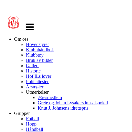
Veksle
navigasjon
Om oss
Hovedstyret
Klubbhåndbok
Klubbtøy
Bruk av bilder
Galleri
Historie
Hof ILs lover
Politiattester
Årsmøter
Utmerkelser
Æresmedlem
Grete og Johan Lysakers innsatspokal
Knut J. Johnsens idrettspris
Grupper
Fotball
Hopp
Håndball