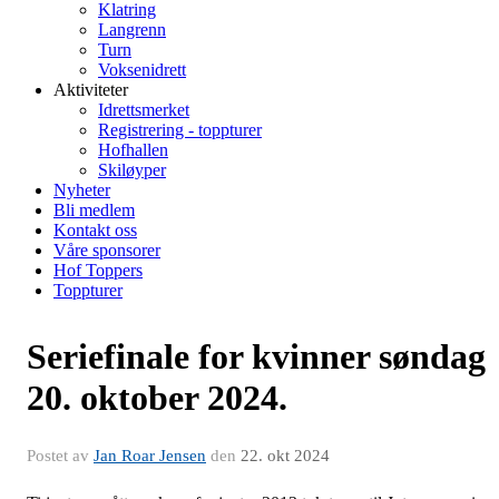
Klatring
Langrenn
Turn
Voksenidrett
Aktiviteter
Idrettsmerket
Registrering - toppturer
Hofhallen
Skiløyper
Nyheter
Bli medlem
Kontakt oss
Våre sponsorer
Hof Toppers
Toppturer
Seriefinale for kvinner søndag
20. oktober 2024.
Postet av
Jan Roar Jensen
den
22. okt 2024