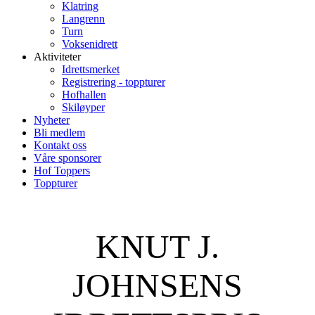
Klatring
Langrenn
Turn
Voksenidrett
Aktiviteter
Idrettsmerket
Registrering - toppturer
Hofhallen
Skiløyper
Nyheter
Bli medlem
Kontakt oss
Våre sponsorer
Hof Toppers
Toppturer
KNUT J.
JOHNSENS