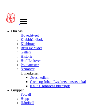
Veksle
navigasjon
Om oss
Hovedstyret
Klubbhåndbok
Klubbtøy
Bruk av bilder
Galleri
Historie
Hof ILs lover
Politiattester
Årsmøter
Utmerkelser
Æresmedlem
Grete og Johan Lysakers innsatspokal
Knut J. Johnsens idrettspris
Grupper
Fotball
Hopp
Håndball