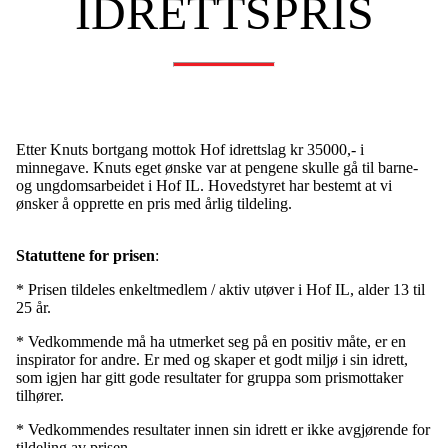
IDRETTSPRIS
Etter Knuts bortgang mottok Hof idrettslag kr 35000,- i
minnegave. Knuts eget ønske var at pengene skulle gå til barne-
og ungdomsarbeidet i Hof IL. Hovedstyret har bestemt at vi
ønsker å opprette en pris med årlig tildeling.
Statuttene for prisen
:
* Prisen tildeles enkeltmedlem / aktiv utøver i Hof IL, alder 13 til
25 år.
* Vedkommende må ha utmerket seg på en positiv måte, er en
inspirator for andre. Er med og skaper et godt miljø i sin idrett,
som igjen har gitt gode resultater for gruppa som prismottaker
tilhører.
* Vedkommendes resultater innen sin idrett er ikke avgjørende for
tildeling av prisen.