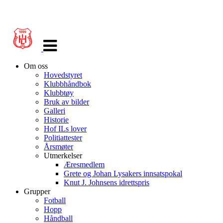
Veksle
navigasjon
Om oss
Hovedstyret
Klubbhåndbok
Klubbtøy
Bruk av bilder
Galleri
Historie
Hof ILs lover
Politiattester
Årsmøter
Utmerkelser
Æresmedlem
Grete og Johan Lysakers innsatspokal
Knut J. Johnsens idrettspris
Grupper
Fotball
Hopp
Håndball