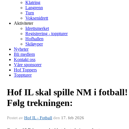
Klatring
Langrenn
Turn
Voksenidrett
Aktiviteter
Idrettsmerket
Registrering - toppturer
Hofhallen
Skiløyper
Nyheter
Bli medlem
Kontakt oss
Våre sponsorer
Hof Toppers
Toppturer
Hof IL skal spille NM i fotball!
Følg trekningen:
Postet av
Hof IL - Fotball
den
17. feb 2026