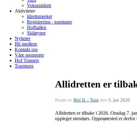
Voksenidrett
Aktiviteter
Idrettsmerket
Registrering - toppturer
Hofhallen
Skiløyper
Nyheter
Bli medlem
Kontakt oss
Våre sponsorer
Hof Toppers
Toppturer
Allidretten er tilba
Postet av
Hof IL - Turn
den
3. jan 2026
Allidretten er tilbake i 2026. Onsdag 7. j
oppleget utendørs. Oppmøtested er derfor 