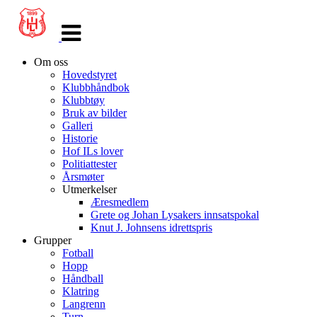
Veksle
navigasjon
Om oss
Hovedstyret
Klubbhåndbok
Klubbtøy
Bruk av bilder
Galleri
Historie
Hof ILs lover
Politiattester
Årsmøter
Utmerkelser
Æresmedlem
Grete og Johan Lysakers innsatspokal
Knut J. Johnsens idrettspris
Grupper
Fotball
Hopp
Håndball
Klatring
Langrenn
Turn