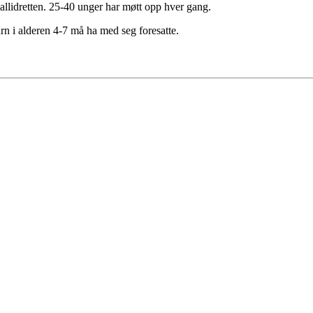
allidretten. 25-40 unger har møtt opp hver gang.
Barn i alderen 4-7 må ha med seg foresatte.