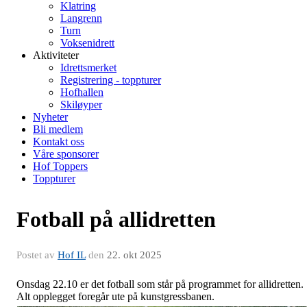
Klatring
Langrenn
Turn
Voksenidrett
Aktiviteter
Idrettsmerket
Registrering - toppturer
Hofhallen
Skiløyper
Nyheter
Bli medlem
Kontakt oss
Våre sponsorer
Hof Toppers
Toppturer
Fotball på allidretten
Postet av
Hof IL
den
22. okt 2025
Onsdag 22.10 er det fotball som står på programmet for allidretten.
Alt opplegget foregår ute på kunstgressbanen.