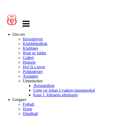
Veksle
navigasjon
Om oss
Hovedstyret
Klubbhåndbok
Klubbtøy
Bruk av bilder
Galleri
Historie
Hof ILs lover
Politiattester
Årsmøter
Utmerkelser
Æresmedlem
Grete og Johan Lysakers innsatspokal
Knut J. Johnsens idrettspris
Grupper
Fotball
Hopp
Håndball