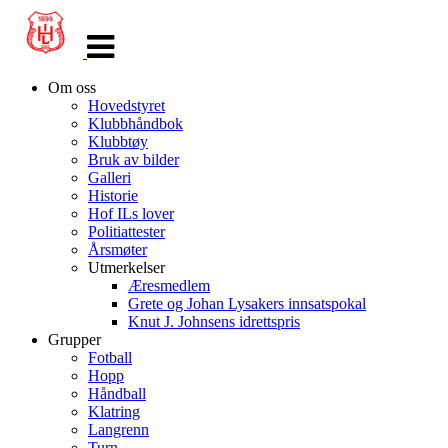
Veksle
navigasjon
Om oss
Hovedstyret
Klubbhåndbok
Klubbtøy
Bruk av bilder
Galleri
Historie
Hof ILs lover
Politiattester
Årsmøter
Utmerkelser
Æresmedlem
Grete og Johan Lysakers innsatspokal
Knut J. Johnsens idrettspris
Grupper
Fotball
Hopp
Håndball
Klatring
Langrenn
Turn