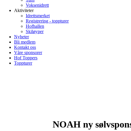
Voksenidrett
Aktiviteter
Idrettsmerket
Registrering - toppturer
Hofhallen
Skiløyper
Nyheter
Bli medlem
Kontakt oss
Våre sponsorer
Hof Toppers
Toppturer
NOAH ny sølvspons