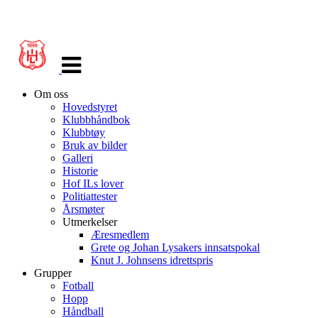
Veksle
navigasjon
Om oss
Hovedstyret
Klubbhåndbok
Klubbtøy
Bruk av bilder
Galleri
Historie
Hof ILs lover
Politiattester
Årsmøter
Utmerkelser
Æresmedlem
Grete og Johan Lysakers innsatspokal
Knut J. Johnsens idrettspris
Grupper
Fotball
Hopp
Håndball