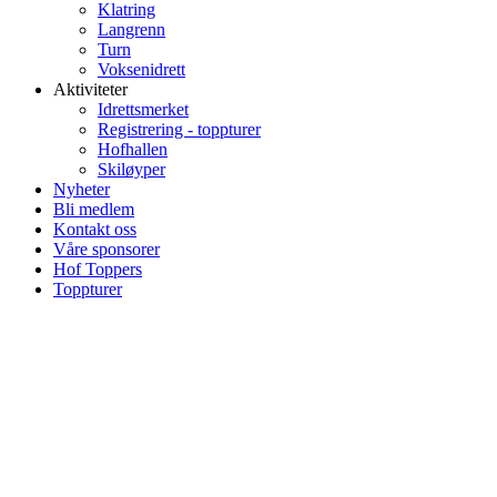
Klatring
Langrenn
Turn
Voksenidrett
Aktiviteter
Idrettsmerket
Registrering - toppturer
Hofhallen
Skiløyper
Nyheter
Bli medlem
Kontakt oss
Våre sponsorer
Hof Toppers
Toppturer