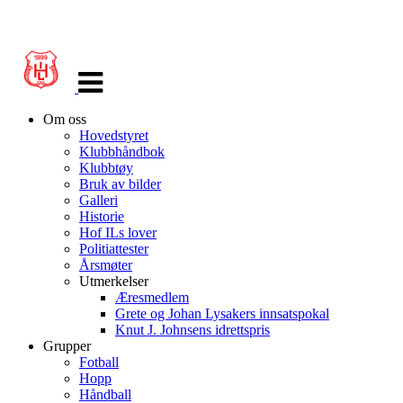
Veksle
navigasjon
Om oss
Hovedstyret
Klubbhåndbok
Klubbtøy
Bruk av bilder
Galleri
Historie
Hof ILs lover
Politiattester
Årsmøter
Utmerkelser
Æresmedlem
Grete og Johan Lysakers innsatspokal
Knut J. Johnsens idrettspris
Grupper
Fotball
Hopp
Håndball