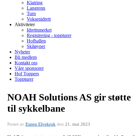
Klatring
Langrenn
Turn
Voksenidrett
Aktiviteter
Idrettsmerket
Registrering - toppturer
Hofhallen
Skiløyper
Nyheter
Bli medlem
Kontakt oss
Våre sponsorer
Hof Toppers
Toppturer
NOAH Solutions AS gir støtte
til sykkelbane
Postet av
Espen Elvekrok
den
21. mai 2023