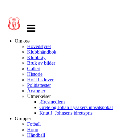
Veksle
navigasjon
Om oss
Hovedstyret
Klubbhåndbok
Klubbtøy
Bruk av bilder
Galleri
Historie
Hof ILs lover
Politiattester
Årsmøter
Utmerkelser
Æresmedlem
Grete og Johan Lysakers innsatspokal
Knut J. Johnsens idrettspris
Grupper
Fotball
Hopp
Håndball