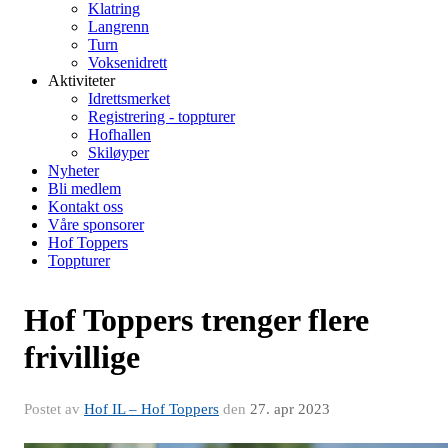
Klatring
Langrenn
Turn
Voksenidrett
Aktiviteter
Idrettsmerket
Registrering - toppturer
Hofhallen
Skiløyper
Nyheter
Bli medlem
Kontakt oss
Våre sponsorer
Hof Toppers
Toppturer
Hof Toppers trenger flere
frivillige
Postet av
Hof IL – Hof Toppers
den
27. apr 2023