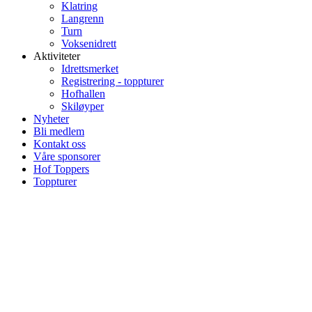
Klatring
Langrenn
Turn
Voksenidrett
Aktiviteter
Idrettsmerket
Registrering - toppturer
Hofhallen
Skiløyper
Nyheter
Bli medlem
Kontakt oss
Våre sponsorer
Hof Toppers
Toppturer