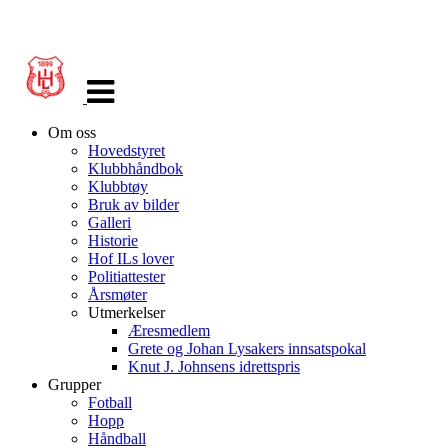
Veksle
navigasjon
Om oss
Hovedstyret
Klubbhåndbok
Klubbtøy
Bruk av bilder
Galleri
Historie
Hof ILs lover
Politiattester
Årsmøter
Utmerkelser
Æresmedlem
Grete og Johan Lysakers innsatspokal
Knut J. Johnsens idrettspris
Grupper
Fotball
Hopp
Håndball