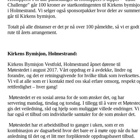
Challenge" går 100 kroner av startkontingenten til Kirkens bymisj
i Holmestrand. Vi selger også sponsorpakker hvor deler av summe
går til Kirkens bymisjon.
Totalt på alle distanser er det pr nå over 100 påmeldte, så vi er godt 
rute til årets arrangement.
Kirkens Bymisjon, Holmestrand:
Kirkens Bymisjon Vestfold, Holmestrand åpnet dørene til
Møtestedet i august 2017. Vårt oppdrag er å avdekke, lindre og
forandre, og det er retningsgivende for hvilke tiltak som iverksettes.
Vi vil at alle som er i kontakt med oss skal erfare omsorg, respekt o
rettferdighet – hver gang!
Møtestedet er en sosial arena for de som ønsker det, og har
servering mandag, tirsdag og torsdag. I tillegg til å være et Møteste
gis det veiledning, råd og hjelp som muliggjør villede endringer. Vi
har også et tilbud om individuelle samtaler for de som ønsker det.
Møtestedet har et arbeidstilbud to ganger i uken, som er en
kombinasjon av dagsarbeid hvor det bare er å møte opp når du har
anledning til det og et litt mer forpliktende oppdragsbasert tilbud.