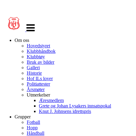
Veksle
navigasjon
Om oss
Hovedstyret
Klubbhåndbok
Klubbtøy
Bruk av bilder
Galleri
Historie
Hof ILs lover
Politiattester
Årsmøter
Utmerkelser
Æresmedlem
Grete og Johan Lysakers innsatspokal
Knut J. Johnsens idrettspris
Grupper
Fotball
Hopp
Håndball