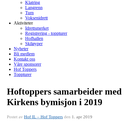
Klatring
Langrenn
Turn
Voksenidrett
Aktiviteter
Idrettsmerket
Registrering - toppturer
Hofhallen
Skiløyper
Nyheter
Bli medlem
Kontakt oss
Våre sponsorer
Hof Toppers
Toppturer
Hoftoppers samarbeider med
Kirkens bymisjon i 2019
Postet av
Hof IL – Hof Toppers
den
1. apr 2019