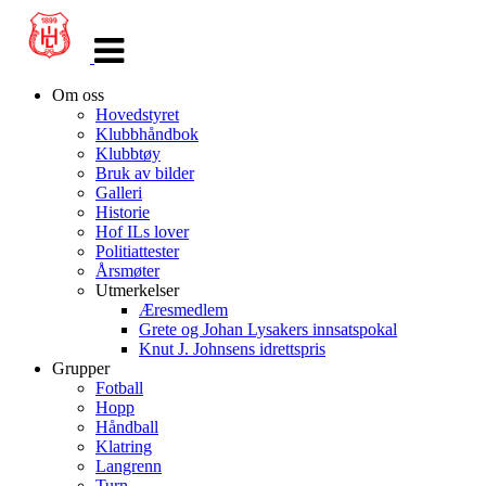
Veksle
navigasjon
Om oss
Hovedstyret
Klubbhåndbok
Klubbtøy
Bruk av bilder
Galleri
Historie
Hof ILs lover
Politiattester
Årsmøter
Utmerkelser
Æresmedlem
Grete og Johan Lysakers innsatspokal
Knut J. Johnsens idrettspris
Grupper
Fotball
Hopp
Håndball
Klatring
Langrenn
Turn