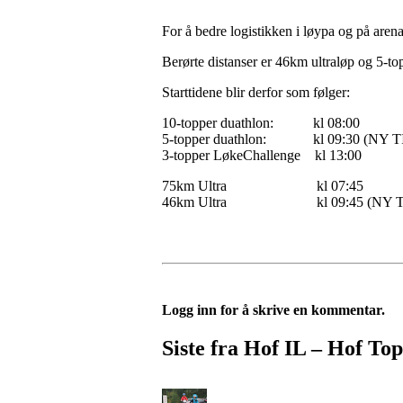
For å bedre logistikken i løypa og på arena
Berørte distanser er 46km ultraløp og 5-top
Starttidene blir derfor som følger:
10-topper duathlon: kl 08:00
5-topper duathlon: kl 09:30 (NY T
3-topper LøkeChallenge kl 13:00
75km Ultra kl 07:45
46km Ultra kl 09:45 (NY T
Logg inn for å skrive en kommentar.
Siste fra Hof IL – Hof To