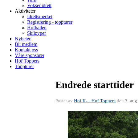
Voksenidrett
Aktiviteter
Idrettsmerket
Registrering - toppturer
Hofhallen
Skiløyper
Nyheter
Bli medlem
Kontakt oss
Våre sponsorer
Hof Toppers
Toppturer
Endrede starttider
Postet av
Hof IL – Hof Toppers
den
3. aug