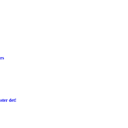
rs
ter det!