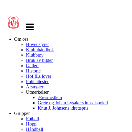
Veksle
navigasjon
Om oss
Hovedstyret
Klubbhåndbok
Klubbtøy
Bruk av bilder
Galleri
Historie
Hof ILs lover
Politiattester
Årsmøter
Utmerkelser
Æresmedlem
Grete og Johan Lysakers innsatspokal
Knut J. Johnsens idrettspris
Grupper
Fotball
Hopp
Håndball