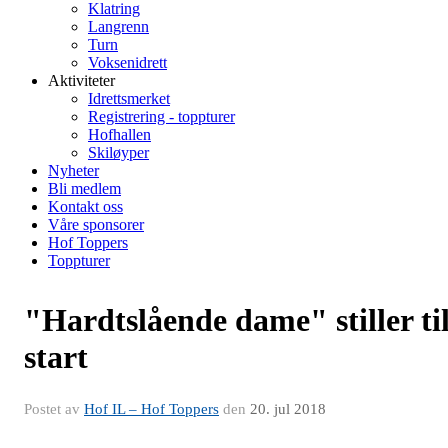
Klatring
Langrenn
Turn
Voksenidrett
Aktiviteter
Idrettsmerket
Registrering - toppturer
Hofhallen
Skiløyper
Nyheter
Bli medlem
Kontakt oss
Våre sponsorer
Hof Toppers
Toppturer
"Hardtslående dame" stiller ti
start
Postet av
Hof IL – Hof Toppers
den
20. jul 2018