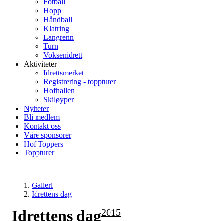
Fotball
Hopp
Håndball
Klatring
Langrenn
Turn
Voksenidrett
Aktiviteter
Idrettsmerket
Registrering - toppturer
Hofhallen
Skiløyper
Nyheter
Bli medlem
Kontakt oss
Våre sponsorer
Hof Toppers
Toppturer
Galleri
Idrettens dag
Idrettens dag
2015