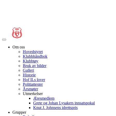
Veksle
navigasjon
Om oss
Hovedstyret
Klubbhåndbok
Klubbtøy
Bruk av bilder
Galleri
Historie
Hof ILs lover
Politiattester
Årsmøter
Utmerkelser
Æresmedlem
Grete og Johan Lysakers innsatspokal
Knut J. Johnsens idrettspris
Grupper