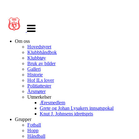
Veksle
navigasjon
Om oss
Hovedstyret
Klubbhåndbok
Klubbtøy
Bruk av bilder
Galleri
Historie
Hof ILs lover
Politiattester
Årsmøter
Utmerkelser
Æresmedlem
Grete og Johan Lysakers innsatspokal
Knut J. Johnsens idrettspris
Grupper
Fotball
Hopp
Håndball