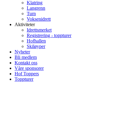
Klatring
Langrenn
Turn
Voksenidrett
Aktiviteter
Idrettsmerket
Registrering - toppturer
Hofhallen
Skiløyper
Nyheter
Bli medlem
Kontakt oss
Våre sponsorer
Hof Toppers
Toppturer