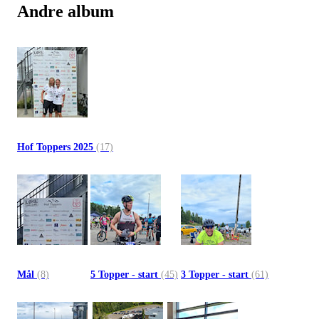
Andre album
Hof Toppers 2025
(17)
Mål
(8)
5 Topper - start
(45)
3 Topper - start
(61)