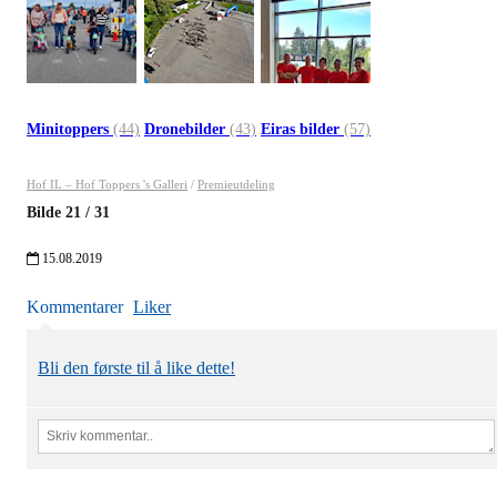
Minitoppers
(44)
Dronebilder
(43)
Eiras bilder
(57)
Hof IL – Hof Toppers 's Galleri
/
Premieutdeling
Bilde
21
/
31
15.08.2019
Kommentarer
Liker
Bli den første til å like dette!