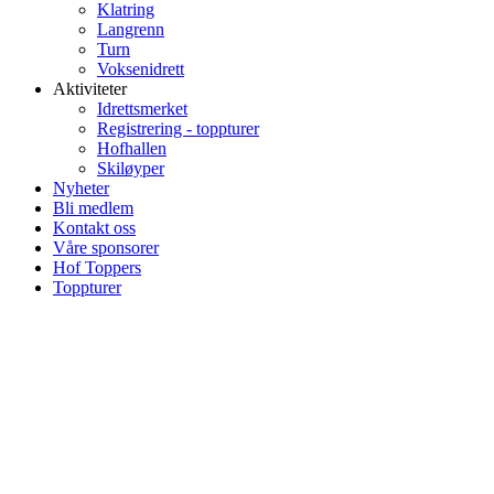
Klatring
Langrenn
Turn
Voksenidrett
Aktiviteter
Idrettsmerket
Registrering - toppturer
Hofhallen
Skiløyper
Nyheter
Bli medlem
Kontakt oss
Våre sponsorer
Hof Toppers
Toppturer