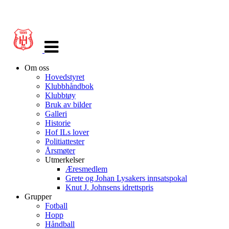
Veksle
navigasjon
Om oss
Hovedstyret
Klubbhåndbok
Klubbtøy
Bruk av bilder
Galleri
Historie
Hof ILs lover
Politiattester
Årsmøter
Utmerkelser
Æresmedlem
Grete og Johan Lysakers innsatspokal
Knut J. Johnsens idrettspris
Grupper
Fotball
Hopp
Håndball