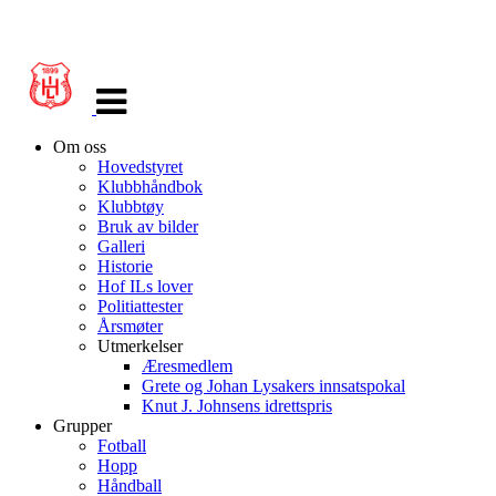
Veksle
navigasjon
Om oss
Hovedstyret
Klubbhåndbok
Klubbtøy
Bruk av bilder
Galleri
Historie
Hof ILs lover
Politiattester
Årsmøter
Utmerkelser
Æresmedlem
Grete og Johan Lysakers innsatspokal
Knut J. Johnsens idrettspris
Grupper
Fotball
Hopp
Håndball