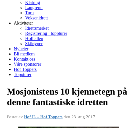
Klatring
Langrenn
Turn
Voksenidrett
Aktiviteter
Idrettsmerket
Registrering - toppturer
Hofhallen
Skiløyper
Nyheter
Bli medlem
Kontakt oss
Våre sponsorer
Hof Toppers
Toppturer
Mosjonistens 10 kjennetegn på
denne fantastiske idretten
Postet av
Hof IL – Hof Toppers
den
23. aug 2017