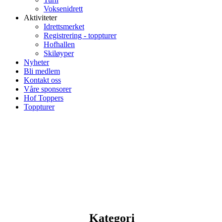
Voksenidrett
Aktiviteter
Idrettsmerket
Registrering - toppturer
Hofhallen
Skiløyper
Nyheter
Bli medlem
Kontakt oss
Våre sponsorer
Hof Toppers
Toppturer
Kategori