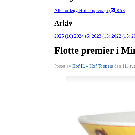
Alle innlegg
Hof Toppers (5)
RSS
Arkiv
2025 (10)
2024 (6)
2023 (13)
2022 (15)
2
Flotte premier i Mi
Postet av
Hof IL – Hof Toppers
den
11. au