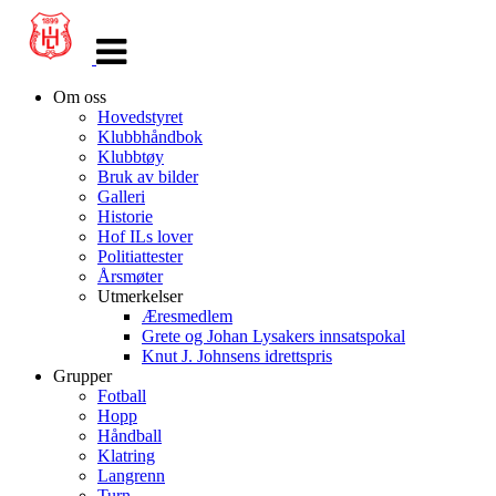
Veksle
navigasjon
Om oss
Hovedstyret
Klubbhåndbok
Klubbtøy
Bruk av bilder
Galleri
Historie
Hof ILs lover
Politiattester
Årsmøter
Utmerkelser
Æresmedlem
Grete og Johan Lysakers innsatspokal
Knut J. Johnsens idrettspris
Grupper
Fotball
Hopp
Håndball
Klatring
Langrenn
Turn