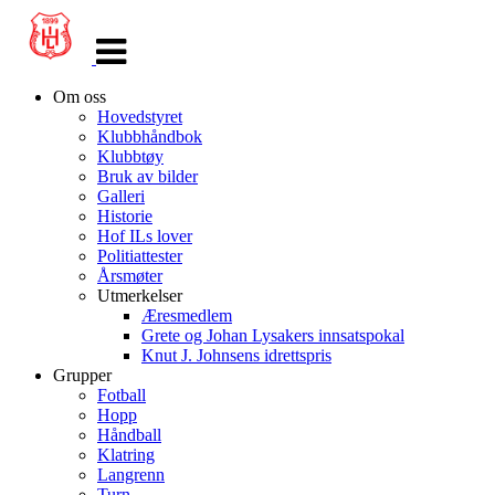
Veksle
navigasjon
Om oss
Hovedstyret
Klubbhåndbok
Klubbtøy
Bruk av bilder
Galleri
Historie
Hof ILs lover
Politiattester
Årsmøter
Utmerkelser
Æresmedlem
Grete og Johan Lysakers innsatspokal
Knut J. Johnsens idrettspris
Grupper
Fotball
Hopp
Håndball
Klatring
Langrenn
Turn