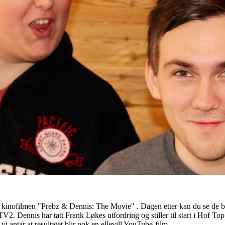
 kinofilmen "Prebz & Dennis: The Movie" . Dagen etter kan du se de b
 Dennis har tatt Frank Løkes utfordring og stiller til start i Hof Top
vi antar at resultatet blir nok en ellevill YouTube-film.