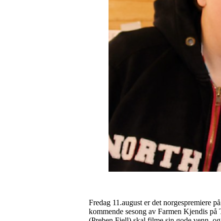
Fredag 11.august er det norgespremiere på
kommende sesong av Farmen Kjendis på TV2.
(Preben Fjell) skal filme sin gode venn, og 