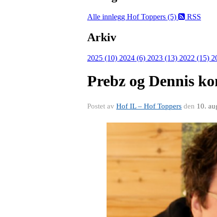
Alle innlegg
Hof Toppers (5)
RSS
Arkiv
2025 (10)
2024 (6)
2023 (13)
2022 (15)
2
Prebz og Dennis k
Postet av
Hof IL – Hof Toppers
den
10. au