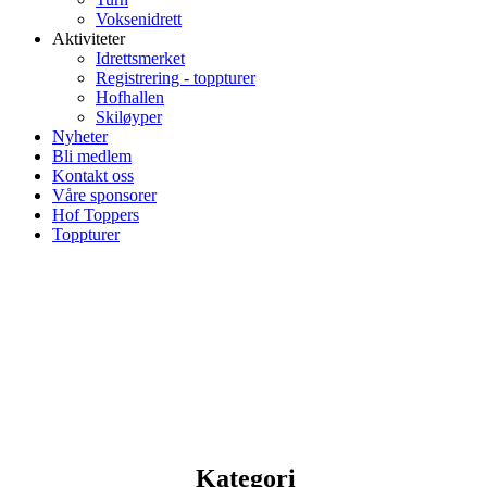
Voksenidrett
Aktiviteter
Idrettsmerket
Registrering - toppturer
Hofhallen
Skiløyper
Nyheter
Bli medlem
Kontakt oss
Våre sponsorer
Hof Toppers
Toppturer
Kategori