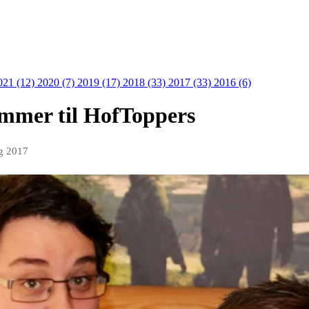
021 (12)
2020 (7)
2019 (17)
2018 (33)
2017 (33)
2016 (6)
ommer til HofToppers
g 2017