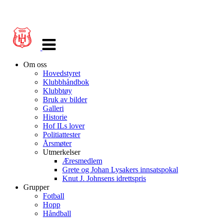
Veksle
navigasjon
Om oss
Hovedstyret
Klubbhåndbok
Klubbtøy
Bruk av bilder
Galleri
Historie
Hof ILs lover
Politiattester
Årsmøter
Utmerkelser
Æresmedlem
Grete og Johan Lysakers innsatspokal
Knut J. Johnsens idrettspris
Grupper
Fotball
Hopp
Håndball