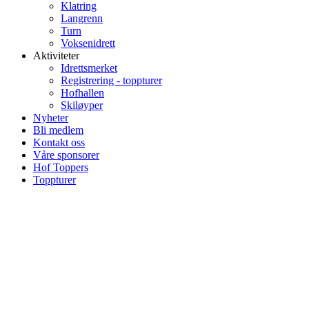
Klatring
Langrenn
Turn
Voksenidrett
Aktiviteter
Idrettsmerket
Registrering - toppturer
Hofhallen
Skiløyper
Nyheter
Bli medlem
Kontakt oss
Våre sponsorer
Hof Toppers
Toppturer