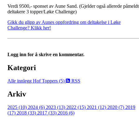
Verdi 9500,- sponset av Aune Sand. (Gjelder også allerede påmeldt
deltakere 3 topper/Løke Challenge)
Gikk du glipp av Aunes oppfordring om deltakelse i Løke
Challenge? Klikk her!
Logg inn for å skrive en kommentar.
Kategori
Alle innlegg
Hof Toppers (5)
RSS
Arkiv
2025 (10)
2024 (6)
2023 (13)
2022 (15)
2021 (12)
2020 (7)
2019
(17)
2018 (33)
2017 (33)
2016 (6)