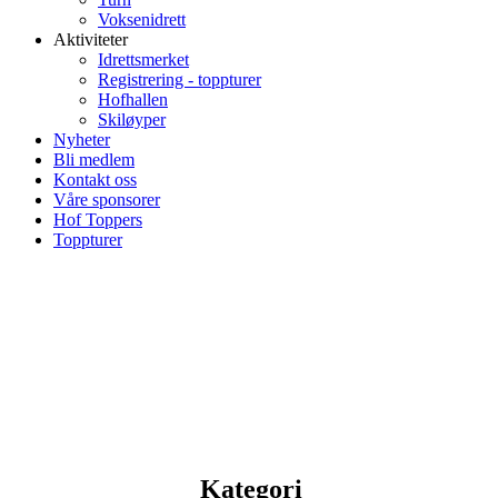
Voksenidrett
Aktiviteter
Idrettsmerket
Registrering - toppturer
Hofhallen
Skiløyper
Nyheter
Bli medlem
Kontakt oss
Våre sponsorer
Hof Toppers
Toppturer
Kategori