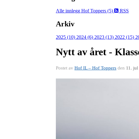
Alle innlegg
Hof Toppers (5)
RSS
Arkiv
2025 (10)
2024 (6)
2023 (13)
2022 (15)
2
Nytt av året - Klas
Postet av
Hof IL – Hof Toppers
den
11. ju