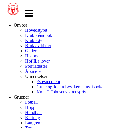
Veksle
navigasjon
Om oss
Hovedstyret
Klubbhåndbok
Klubbtøy
Bruk av bilder
Galleri
Historie
Hof ILs lover
Politiattester
Årsmøter
Utmerkelser
Æresmedlem
Grete og Johan Lysakers innsatspokal
Knut J. Johnsens idrettspris
Grupper
Fotball
Hopp
Håndball
Klatring
Langrenn
Turn