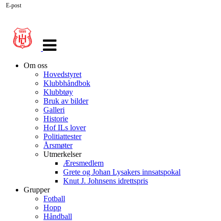
E-post
Veksle
navigasjon
Om oss
Hovedstyret
Klubbhåndbok
Klubbtøy
Bruk av bilder
Galleri
Historie
Hof ILs lover
Politiattester
Årsmøter
Utmerkelser
Æresmedlem
Grete og Johan Lysakers innsatspokal
Knut J. Johnsens idrettspris
Grupper
Fotball
Hopp
Håndball