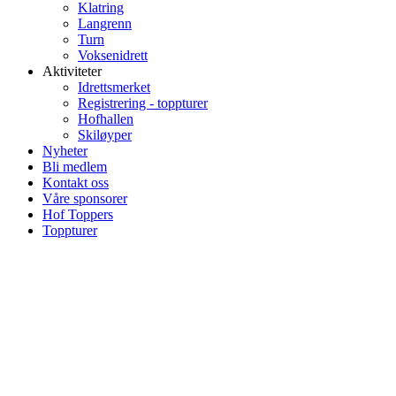
Klatring
Langrenn
Turn
Voksenidrett
Aktiviteter
Idrettsmerket
Registrering - toppturer
Hofhallen
Skiløyper
Nyheter
Bli medlem
Kontakt oss
Våre sponsorer
Hof Toppers
Toppturer