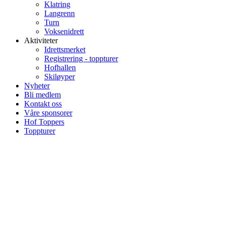
Klatring
Langrenn
Turn
Voksenidrett
Aktiviteter
Idrettsmerket
Registrering - toppturer
Hofhallen
Skiløyper
Nyheter
Bli medlem
Kontakt oss
Våre sponsorer
Hof Toppers
Toppturer