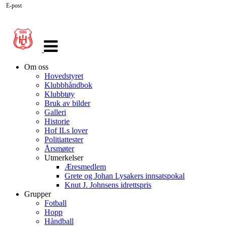
E-post
Veksle
navigasjon
Om oss
Hovedstyret
Klubbhåndbok
Klubbtøy
Bruk av bilder
Galleri
Historie
Hof ILs lover
Politiattester
Årsmøter
Utmerkelser
Æresmedlem
Grete og Johan Lysakers innsatspokal
Knut J. Johnsens idrettspris
Grupper
Fotball
Hopp
Håndball